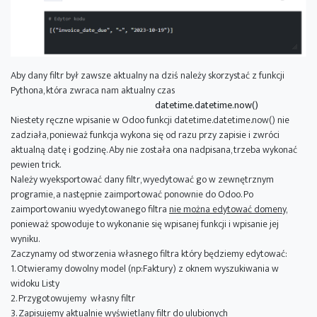
Aby dany filtr był zawsze aktualny na dziś należy skorzystać z funkcji
Pythona, która zwraca nam aktualny czas
datetime.datetime.now()
Niestety ręczne wpisanie w Odoo funkcji datetime.datetime.now() nie
zadziała, ponieważ funkcja wykona się od razu przy zapisie i zwróci
aktualną datę i godzinę. Aby nie została ona nadpisana, trzeba wykonać
pewien trick.
Należy wyeksportować dany filtr, wyedytować go w zewnętrznym
programie, a następnie zaimportować ponownie do Odoo. Po
zaimportowaniu wyedytowanego filtra
nie można edytować domeny
,
ponieważ spowoduje to wykonanie się wpisanej funkcji i wpisanie jej
wyniku.
Zaczynamy od stworzenia własnego filtra który będziemy edytować:
1. Otwieramy dowolny model (np:Faktury) z oknem wyszukiwania w
widoku Listy
2. Przygotowujemy własny filtr
3. Zapisujemy aktualnie wyświetlany filtr do ulubionych