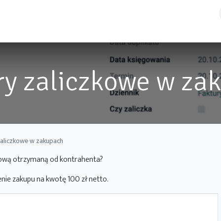
RODUKTY
STREFA KLIENTA
O NAS
BLOG
KARIERA
ry zaliczkowe w za
zaliczkowe w zakupach
ńcową otrzymaną od kontrahenta?
ie zakupu na kwotę 100 zł netto.