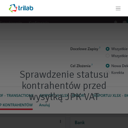
Sprawdzenie statusu
kontrahentów przed
wysyłką JPK VAT