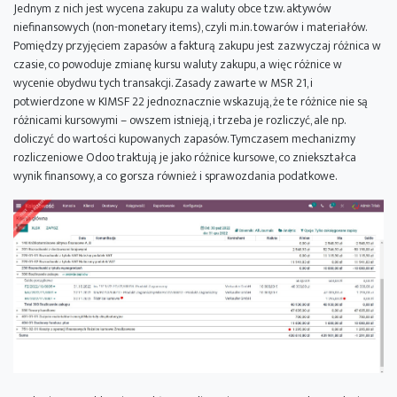
Jednym z nich jest wycena zakupu za waluty obce tzw. aktywów
niefinansowych (non-monetary items), czyli m.in. towarów i materiałów.
Pomiędzy przyjęciem zapasów a fakturą zakupu jest zazwyczaj różnica w
czasie, co powoduje zmianę kursu waluty zakupu, a więc różnice w
wycenie obydwu tych transakcji. Zasady zawarte w MSR 21, i
potwierdzone w KIMSF 22 jednoznacznie wskazują, że te różnice nie są
różnicami kursowymi – owszem istnieją, i trzeba je rozliczyć, ale np.
doliczyć do wartości kupowanych zapasów. Tymczasem mechanizmy
rozliczeniowe Odoo traktują je jako różnice kursowe, co zniekształca
wynik finansowy, a co gorsza również i sprawozdania podatkowe.